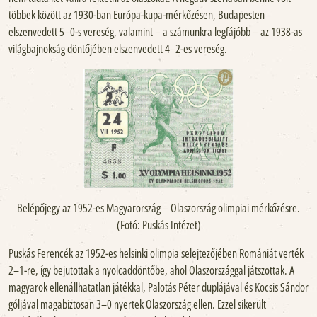
többek között az 1930-ban Európa-kupa-mérkőzésen, Budapesten
elszenvedett 5–0-s vereség, valamint – a számunkra legfájóbb – az 1938-as
világbajnokság döntőjében elszenvedett 4–2-es vereség.
Belépőjegy az 1952-es Magyarország – Olaszország olimpiai mérkőzésre.
(Fotó: Puskás Intézet)
Puskás Ferencék az 1952-es helsinki olimpia selejtezőjében Romániát verték
2–1-re, így bejutottak a nyolcaddöntőbe, ahol Olaszországgal játszottak. A
magyarok ellenállhatatlan játékkal, Palotás Péter duplájával és Kocsis Sándor
góljával magabiztosan 3–0 nyertek Olaszország ellen. Ezzel sikerült