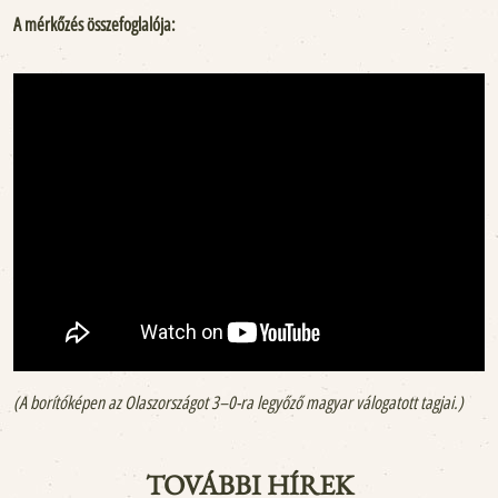
A mérkőzés összefoglalója:
(A borítóképen az Olaszországot 3–0-ra legyőző magyar válogatott tagjai.)
TOVÁBBI HÍREK