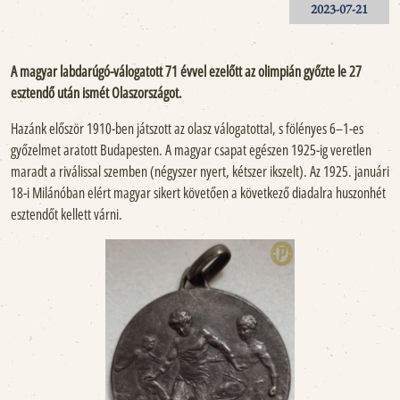
2023-07-21
A magyar labdarúgó-válogatott 71 évvel ezelőtt az olimpián győzte le 27
esztendő után ismét Olaszországot.
Hazánk először 1910-ben játszott az olasz válogatottal, s fölényes 6–1-es
győzelmet aratott Budapesten. A magyar csapat egészen 1925-ig veretlen
maradt a riválissal szemben (négyszer nyert, kétszer ikszelt). Az 1925. januári
18-i Milánóban elért magyar sikert követően a következő diadalra huszonhét
esztendőt kellett várni.