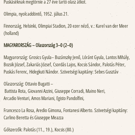
Puskáséknak megtörnie a 27 éve tartó olasz átkot.
Olimpia, nyolcaddöntő, 1952. július 21.
Finnország, Helsinki, Olimpiai Stadion, 20 ezer néző, v.: Karel van der Meer
(holland)
MAGYARORSZÁG – Olaszország 3–0 (2–0)
Magyarország: Grosics Gyula– Buzánszky Jenő, Lóránt Gyula, Lantos Mihály,
Bozsik József, Zakariás József, Csordás Lajos, Kocsis Sándor, Palotás Péter,
Puskás Ferenc, Hidegkuti Nándor. Szövetségi kapitány: Sebes Gusztáv
Olaszország: Ottavio Bugatti –
Battista Rota, Giovanni Azzini, Giuseppe Corradi, Maino Neri,
Arcadio Venturi, Amos Mariani, Egisto Pandolfini,
Francesco La Rosa, Aredio Gimona, Fontanesi Alberto. Szövetségi kapitány:
Carlino Beretta és Giuseppe Meazza
Gólszerzők: Palotás (11., 19.), Kocsis (80.)