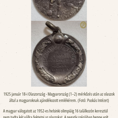
1925 január 18-i Olaszország - Magyarország (1–2) mérkőzés után az olaszok
által a magyaroknak ajándékozott emlékérem. (Fotó: Puskás Intézet)
A magyar válogatott az 1952-es helsinki olimpiáig 16 találkozón keresztül
nem tudta két vállra fektetni az olaszokat. A negatív szériában benne volt